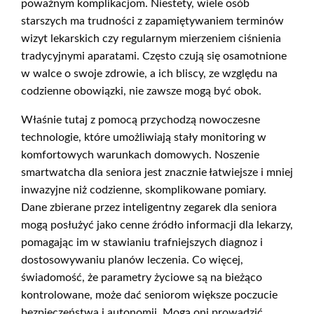
poważnym komplikacjom. Niestety, wiele osób
starszych ma trudności z zapamiętywaniem terminów
wizyt lekarskich czy regularnym mierzeniem ciśnienia
tradycyjnymi aparatami. Często czują się osamotnione
w walce o swoje zdrowie, a ich bliscy, ze względu na
codzienne obowiązki, nie zawsze mogą być obok.
Właśnie tutaj z pomocą przychodzą nowoczesne
technologie, które umożliwiają stały monitoring w
komfortowych warunkach domowych. Noszenie
smartwatcha dla seniora jest znacznie łatwiejsze i mniej
inwazyjne niż codzienne, skomplikowane pomiary.
Dane zbierane przez inteligentny zegarek dla seniora
mogą posłużyć jako cenne źródło informacji dla lekarzy,
pomagając im w stawianiu trafniejszych diagnoz i
dostosowywaniu planów leczenia. Co więcej,
świadomość, że parametry życiowe są na bieżąco
kontrolowane, może dać seniorom większe poczucie
bezpieczeństwa i autonomii. Mogą oni prowadzić