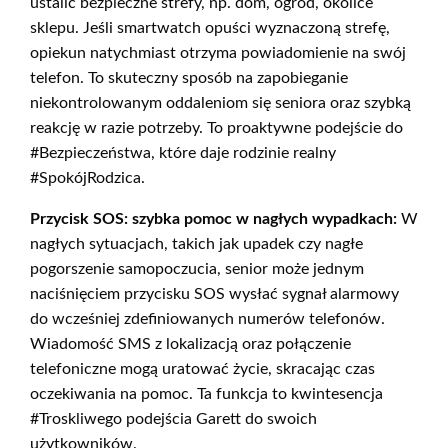
ustalić bezpieczne strefy, np. dom, ogród, okolice
sklepu. Jeśli smartwatch opuści wyznaczoną strefę,
opiekun natychmiast otrzyma powiadomienie na swój
telefon. To skuteczny sposób na zapobieganie
niekontrolowanym oddaleniom się seniora oraz szybką
reakcję w razie potrzeby. To proaktywne podejście do
#Bezpieczeństwa, które daje rodzinie realny
#SpokójRodzica.
Przycisk SOS: szybka pomoc w nagłych wypadkach:
W
nagłych sytuacjach, takich jak upadek czy nagłe
pogorszenie samopoczucia, senior może jednym
naciśnięciem przycisku SOS wysłać sygnał alarmowy
do wcześniej zdefiniowanych numerów telefonów.
Wiadomość SMS z lokalizacją oraz połączenie
telefoniczne mogą uratować życie, skracając czas
oczekiwania na pomoc. Ta funkcja to kwintesencja
#Troskliwego podejścia Garett do swoich
użytkowników.