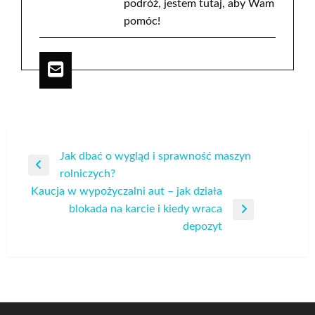
podróż, jestem tutaj, aby Wam
pomóc!
Nawigacja
Jak dbać o wygląd i sprawność maszyn
Poprzedni
rolniczych?
wpisu
wpis
Kaucja w wypożyczalni aut – jak działa
blokada na karcie i kiedy wraca
Następny
depozyt
wpis