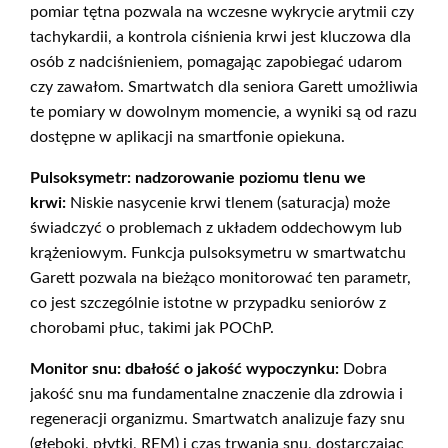
pomiar tętna pozwala na wczesne wykrycie arytmii czy
tachykardii, a kontrola ciśnienia krwi jest kluczowa dla
osób z nadciśnieniem, pomagając zapobiegać udarom
czy zawałom. Smartwatch dla seniora Garett umożliwia
te pomiary w dowolnym momencie, a wyniki są od razu
dostępne w aplikacji na smartfonie opiekuna.
Pulsoksymetr: nadzorowanie poziomu tlenu we
krwi:
Niskie nasycenie krwi tlenem (saturacja) może
świadczyć o problemach z układem oddechowym lub
krążeniowym. Funkcja pulsoksymetru w smartwatchu
Garett pozwala na bieżąco monitorować ten parametr,
co jest szczególnie istotne w przypadku seniorów z
chorobami płuc, takimi jak POChP.
Monitor snu: dbałość o jakość wypoczynku:
Dobra
jakość snu ma fundamentalne znaczenie dla zdrowia i
regeneracji organizmu. Smartwatch analizuje fazy snu
(głęboki, płytki, REM) i czas trwania snu, dostarczając