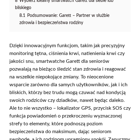
8
Wybierz idealny smartwatch Garett dla siebie lub
bliskiego
8.1
Podsumowanie: Garett – Partner w służbie
zdrowia i bezpieczeństwa rodziny
Dzięki innowacyjnym funkcjom, takim jak precyzyjny
monitoring tętna, ciśnienia krwi, natlenienia krwi czy
jakości snu, smartwatche Garett dla seniorów
pozwalają na bieżąco śledzić stan zdrowia i reagować
na wszelkie niepokojące zmiany. To nieocenione
wsparcie zarówno dla samych użytkowników, jak i ich
bliskich, którzy bez trudu mogą czuwać nad kondycją
swoich rodziców czy dziadków, nawet będąc daleko.
Ale to nie wszystko – lokalizator GPS, przycisk SOS czy
funkcja powiadomień o przekroczeniu wyznaczonej
strefy to elementy, które podnoszą poziom
bezpieczeństwa do maksimum, dając seniorom
swobodę, a ich rodzinom upragniony spokój. Zanurzmy