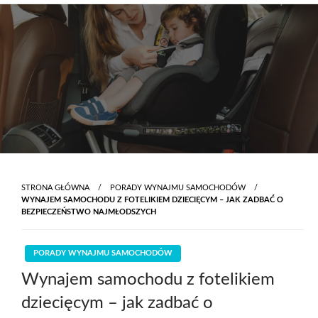
Skip
to
content
STRONA GŁÓWNA
PORADY WYNAJMU SAMOCHODÓW
WYNAJEM SAMOCHODU Z FOTELIKIEM DZIECIĘCYM – JAK ZADBAĆ O
BEZPIECZEŃSTWO NAJMŁODSZYCH
PORADY WYNAJMU SAMOCHODÓW
Wynajem samochodu z fotelikiem
dziecięcym – jak zadbać o