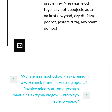
przyjemny. Niezależnie od
tego, czy potrzebujecie auta
na krótki wypad, czy dłuższą
podróż, jestem tutaj, aby Wam
pomóc!
Nawigacja
Wynajem samochodów klasy premium
Poprzedni
a wizerunek firmy – czy to się opłaca?
wpisu
wpis
Różnice między automatyczną a
manualną skrzynią biegów – który typ
Następny
lepiej wynająć?
wpis