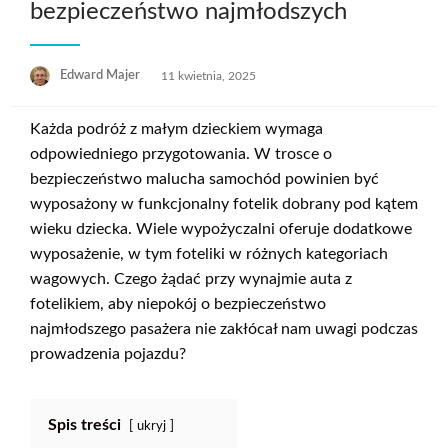
bezpieczeństwo najmłodszych
Opublikowane
Edward Majer
11 kwietnia, 2025
w
Każda podróż z małym dzieckiem wymaga
odpowiedniego przygotowania. W trosce o
bezpieczeństwo malucha samochód powinien być
wyposażony w funkcjonalny fotelik dobrany pod kątem
wieku dziecka. Wiele wypożyczalni oferuje dodatkowe
wyposażenie, w tym foteliki w różnych kategoriach
wagowych. Czego żądać przy wynajmie auta z
fotelikiem, aby niepokój o bezpieczeństwo
najmłodszego pasażera nie zakłócał nam uwagi podczas
prowadzenia pojazdu?
Spis treści
ukryj