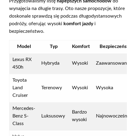
Przygotowaliśmy listę
najlepszych samochodów
do
wynajęcia na długie trasy. Oto nasze propozycje, które
doskonale sprawdzą się podczas długodystansowych
podróży, oferując wysoki
komfort jazdy
i
bezpieczeństwo.
Model
Typ
Komfort
Bezpieczeństwo
Lexus RX
Hybryda
Wysoki
Zaawansowane
450h
Toyota
Land
Terenowy
Wysoki
Wysoka
Cruiser
Mercedes-
Bardzo
Benz S-
Luksusowy
Najnowocześniejs
wysoki
Class