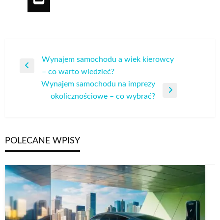
Nawigacja
Wynajem samochodu a wiek kierowcy
Poprzedni
– co warto wiedzieć?
wpisu
wpis
Wynajem samochodu na imprezy
Następny
okolicznościowe – co wybrać?
wpis
POLECANE WPISY