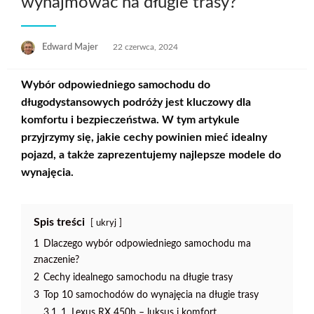
wynajmować na długie trasy?
Opublikowane
Edward Majer
22 czerwca, 2024
w
Wybór odpowiedniego samochodu do
długodystansowych podróży jest kluczowy dla
komfortu i bezpieczeństwa. W tym artykule
przyjrzymy się, jakie cechy powinien mieć idealny
pojazd, a także zaprezentujemy najlepsze modele do
wynajęcia.
Spis treści
ukryj
1
Dlaczego wybór odpowiedniego samochodu ma
znaczenie?
2
Cechy idealnego samochodu na długie trasy
3
Top 10 samochodów do wynajęcia na długie trasy
3.1
1. Lexus RX 450h – luksus i komfort