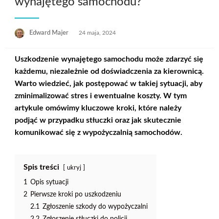
wynajętego samochodu?
Opublikowane
Edward Majer
24 maja, 2024
w
Uszkodzenie wynajętego samochodu
może zdarzyć się
każdemu, niezależnie od doświadczenia za kierownicą.
Warto wiedzieć, jak postępować w takiej sytuacji, aby
zminimalizować stres i ewentualne koszty. W tym
artykule omówimy kluczowe kroki, które należy
podjąć w przypadku stłuczki oraz jak skutecznie
komunikować się z wypożyczalnią samochodów.
Spis treści
ukryj
1
Opis sytuacji
2
Pierwsze kroki po uszkodzeniu
2.1
Zgłoszenie szkody do wypożyczalni
2.2
Zgłoszenie stłuczki do policji