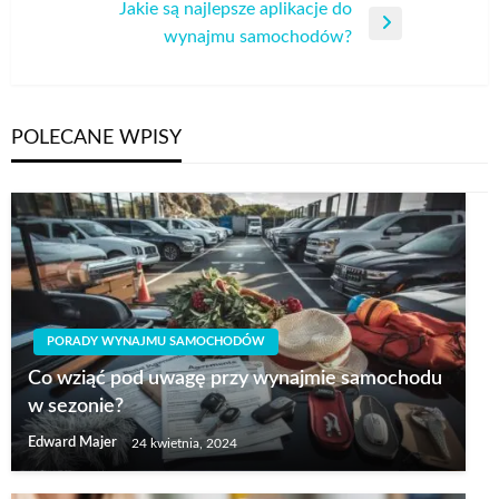
wpis
Jakie są najlepsze aplikacje do
Następny
wynajmu samochodów?
wpis
POLECANE WPISY
PORADY WYNAJMU SAMOCHODÓW
Co wziąć pod uwagę przy wynajmie samochodu
w sezonie?
Edward Majer
24 kwietnia, 2024