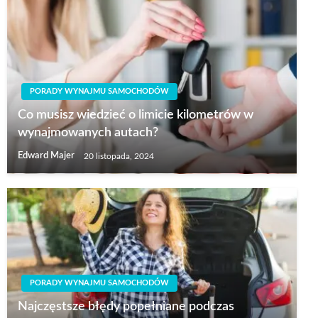
PORADY WYNAJMU SAMOCHODÓW
Co musisz wiedzieć o limicie kilometrów w
wynajmowanych autach?
Edward Majer
20 listopada, 2024
PORADY WYNAJMU SAMOCHODÓW
Najczęstsze błędy popełniane podczas